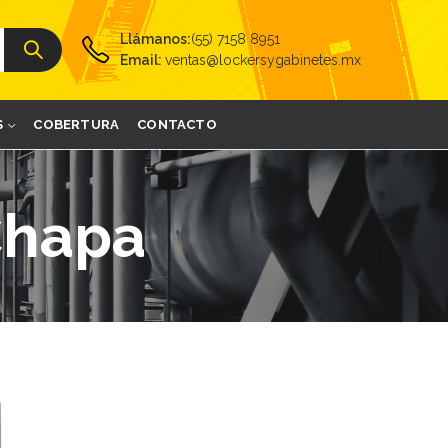
Llámanos:
(55) 7158 8951
Email:
ventas@lockersygabinetes.mx
S
COBERTURA
CONTACTO
Chapa