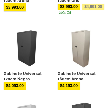
120cm Arena
120cm Gris
$
3,993.00
$
4,991.00
$
3,993.00
20
% Off
Gabinete Universal
Gabinete Universal
120cm Negro
160cm Arena
$
4,093.00
$
4,193.00