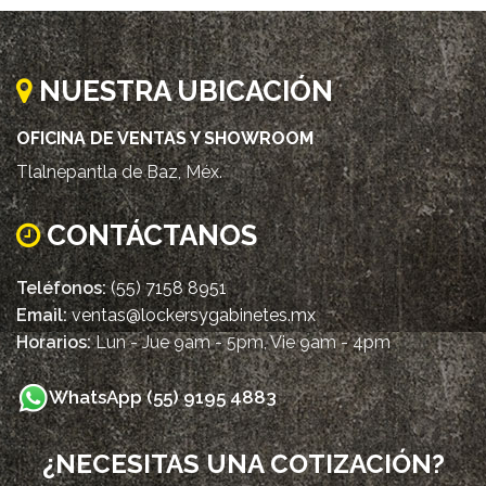
NUESTRA UBICACIÓN
OFICINA DE VENTAS Y SHOWROOM
Tlalnepantla de Baz, Méx.
CONTÁCTANOS
Teléfonos:
(55) 7158 8951
Email:
ventas@lockersygabinetes.mx
Horarios:
Lun - Jue 9am - 5pm, Vie 9am - 4pm
WhatsApp (55) 9195 4883
¿NECESITAS UNA COTIZACIÓN?