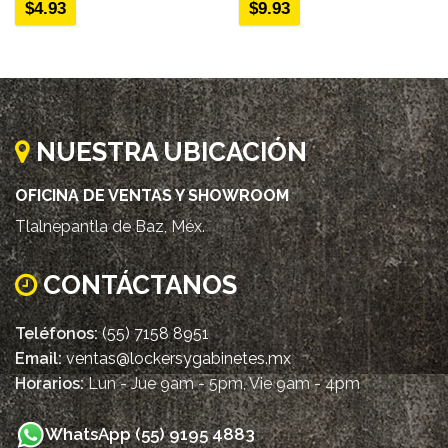
$
4.93
$
9.93
NUESTRA UBICACIÓN
OFICINA DE VENTAS Y SHOWROOM
Tlalnepantla de Baz, Méx.
CONTÁCTANOS
Teléfonos:
(55) 7158 8951
Email:
ventas@lockersygabinetes.mx
Horarios:
Lun - Jue 9am - 5pm, Vie 9am - 4pm
WhatsApp (55) 9195 4883