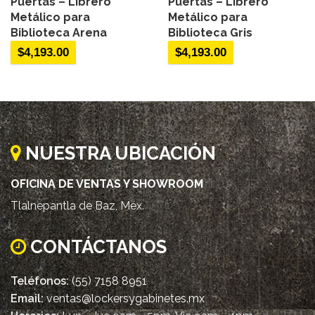
Puertas – Librero
Puertas – Librero
Metálico para
Metálico para
Biblioteca Arena
Biblioteca Gris
$
4,193.00
$
4,193.00
NUESTRA UBICACIÓN
OFICINA DE VENTAS Y SHOWROOM
Tlalnepantla de Baz, Méx.
CONTÁCTANOS
Teléfonos:
(55) 7158 8951
Email:
ventas@lockersygabinetes.mx