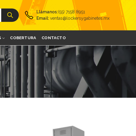
Llámanos:
(55) 7158 8951
Email:
ventas@lockersygabinetes.mx
S
COBERTURA
CONTACTO