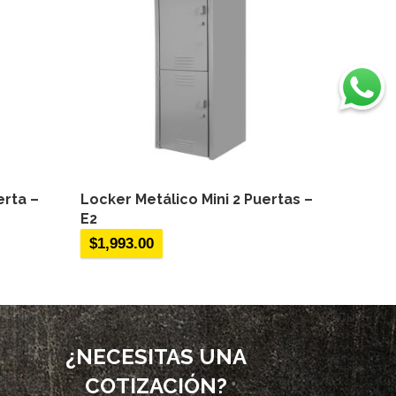
erta –
Locker Metálico Mini 2 Puertas –
E2
$
1,993.00
¿NECESITAS UNA
COTIZACIÓN?