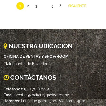
1
2
3
…
5
6
SIGUIENTE
NUESTRA UBICACIÓN
OFICINA DE VENTAS Y SHOWROOM
Tlalnepantla de Baz, Méx.
CONTÁCTANOS
Teléfonos:
(55) 7158 8951
Email:
ventas@lockersygabinetes.mx
Horarios:
Lun - Jue 9am - 5pm, Vie 9am - 4pm