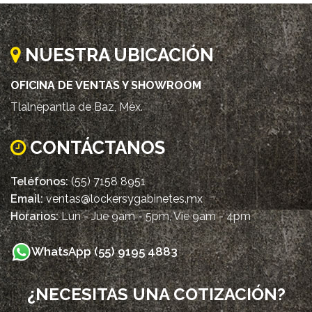
NUESTRA UBICACIÓN
OFICINA DE VENTAS Y SHOWROOM
Tlalnepantla de Baz, Méx.
CONTÁCTANOS
Teléfonos:
(55) 7158 8951
Email:
ventas@lockersygabinetes.mx
Horarios:
Lun - Jue 9am - 5pm, Vie 9am - 4pm
WhatsApp (55) 9195 4883
¿NECESITAS UNA COTIZACIÓN?