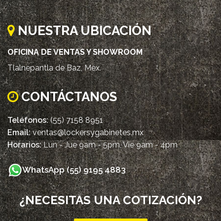
NUESTRA UBICACIÓN
OFICINA DE VENTAS Y SHOWROOM
Tlalnepantla de Baz, Méx.
CONTÁCTANOS
Teléfonos:
(55) 7158 8951
Email:
ventas@lockersygabinetes.mx
Horarios:
Lun - Jue 9am - 5pm, Vie 9am - 4pm
WhatsApp (55) 9195 4883
¿NECESITAS UNA COTIZACIÓN?