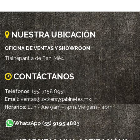
NUESTRA UBICACIÓN
OFICINA DE VENTAS Y SHOWROOM
Tlalnepantla de Baz, Méx.
CONTÁCTANOS
Teléfonos:
(55) 7158 8951
Email:
ventas@lockersygabinetes.mx
Horarios:
Lun - Jue 9am - 5pm, Vie 9am - 4pm
WhatsApp (55) 9195 4883