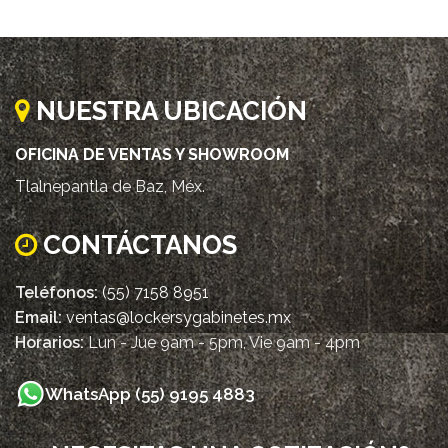
NUESTRA UBICACIÓN
OFICINA DE VENTAS Y SHOWROOM
Tlalnepantla de Baz, Méx.
CONTÁCTANOS
Teléfonos:
(55) 7158 8951
Email:
ventas@lockersygabinetes.mx
Horarios:
Lun - Jue 9am - 5pm, Vie 9am - 4pm
WhatsApp (55) 9195 4883