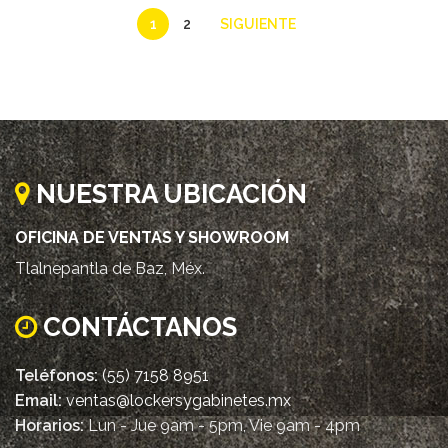
1
2
SIGUIENTE
NUESTRA UBICACIÓN
OFICINA DE VENTAS Y SHOWROOM
Tlalnepantla de Baz, Méx.
CONTÁCTANOS
Teléfonos:
(55) 7158 8951
Email:
ventas@lockersygabinetes.mx
Horarios:
Lun - Jue 9am - 5pm, Vie 9am - 4pm