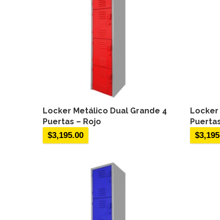
Locker Metálico Dual Grande 4
Locker
Puertas – Rojo
Puerta
$
3,195.00
$
3,195